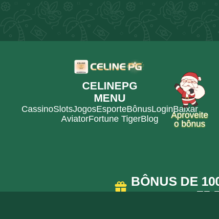
CELINEPG
MENU
Cassino
Slots
Jogos
Esporte
Bônus
Login
Baixar
Aproveite
Aviator
Fortune Tiger
Blog
o bônus
BÔNUS DE 100
+ 75