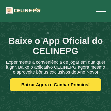
❄
❄
❄
❄
❄
❄
Baixe o App Oficial do
❄
❄
CELINEPG
❄
Experimente a conveniência de jogar em qualquer
lugar. Baixe o aplicativo CELINEPG agora mesmo
e aproveite bônus exclusivos de Ano Novo!
Baixar Agora e Ganhar Prêmios!