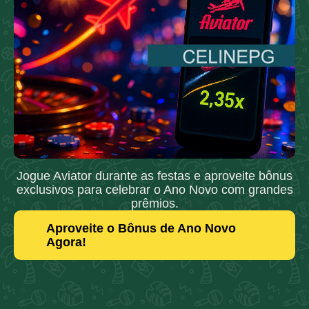
Jogue Aviator durante as festas e aproveite bônus
exclusivos para celebrar o Ano Novo com grandes
prêmios.
Aproveite o Bônus de Ano Novo
Agora!