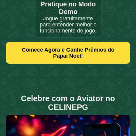
Pratique no Modo
Demo
Jogue gratuitamente
para entender melhor o
funcionamento do jogo.
Comece Agora e Ganhe Prêmios do
Papai Noel!
Celebre com o Aviator no
CELINEPG