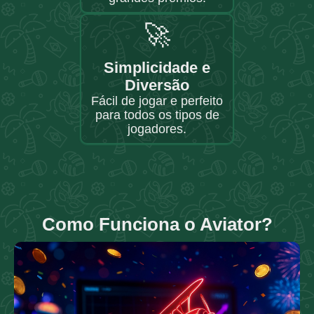
🚀
Simplicidade e
Diversão
Fácil de jogar e perfeito
para todos os tipos de
jogadores.
Como Funciona o Aviator?