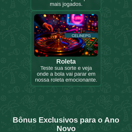
mais jogados.
Roleta
Teste sua sorte e veja
onde a bola vai parar em
nossa roleta emocionante.
Bônus Exclusivos para o Ano
Novo