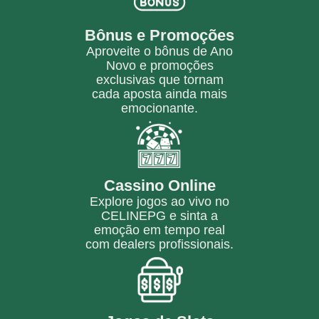
Bônus e Promoções
Aproveite o bônus de Ano
Novo e promoções
exclusivas que tornam
cada aposta ainda mais
emocionante.
Cassino Online
Explore jogos ao vivo no
CELINEPG e sinta a
emoção em tempo real
com dealers profissionais.