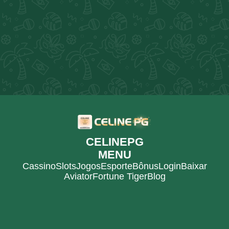
CELINEPG
MENU
Cassino
Slots
Jogos
Esporte
Bônus
Login
Baixar
Aviator
Fortune Tiger
Blog