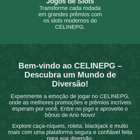
Jogos de Slots
Transforme cada rodada
em grandes prêmios com
os slots modernos do
CELINEPG.
Bem-vindo ao CELINEPG –
Descubra um Mundo de
Diversão!
Experimente a emoção de jogar no CELINEPG,
onde as melhores promoções e prêmios incríveis
esperam por você. Entre no jogo e aproveite o
bônus de Ano Novo!
Explore caça-níqueis, roleta, blackjack e muito
mais com uma plataforma segura e confiável feita
para sua diversão.