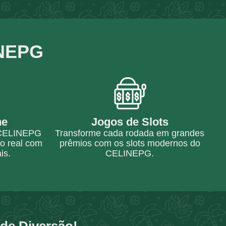
INEPG
ne
Jogos de Slots
o CELINEPG
Transforme cada rodada em grandes
o real com
prêmios com os slots modernos do
is.
CELINEPG.