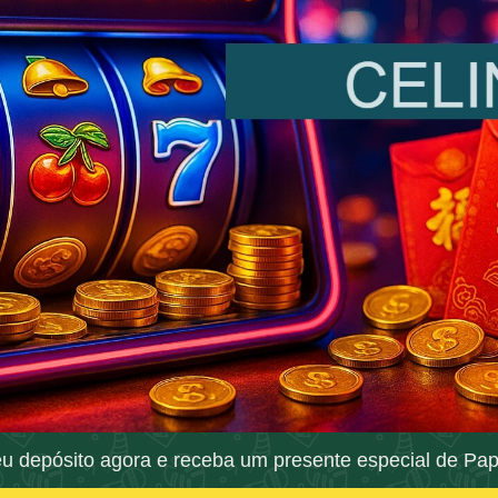
u depósito agora e receba um presente especial de Pap