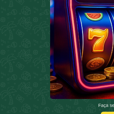
Faça se