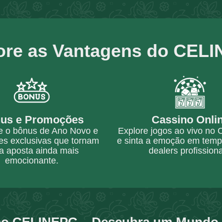
ore as Vantagens do CEL
us e Promoções
Cassino Onli
e o bônus de Ano Novo e
Explore jogos ao vivo n
s exclusivas que tornam
e sinta a emoção em temp
a aposta ainda mais
dealers profissiona
emocionante.