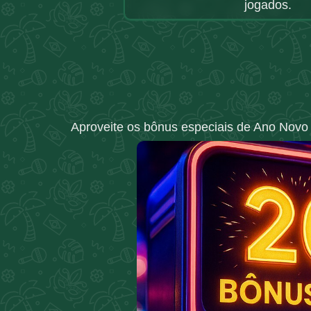
jogados.
Aproveite os bônus especiais de Ano Novo