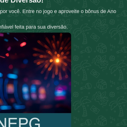
e Diversão!
r você. Entre no jogo e aproveite o bônus de Ano
iável feita para sua diversão.