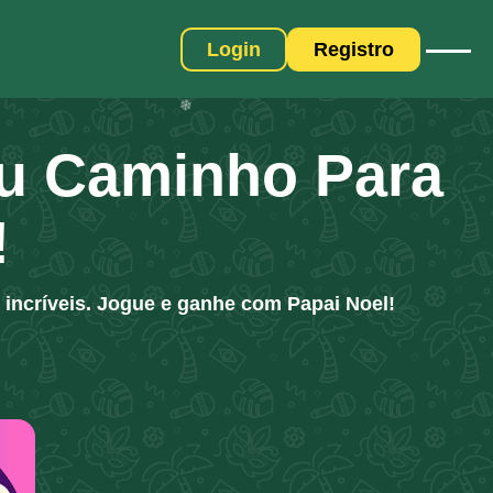
❄
Login
Registro
u Caminho Para
❄
❄
!
incríveis. Jogue e ganhe com Papai Noel!