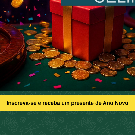
Inscreva-se e receba um presente de Ano Novo